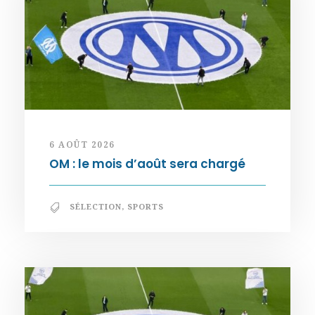
6 AOÛT 2026
OM : le mois d’août sera chargé
SÉLECTION
,
SPORTS