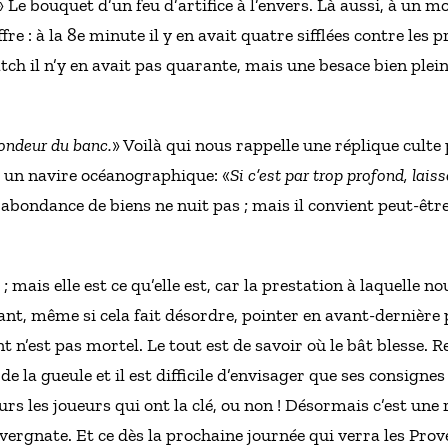
» Le bouquet d’un feu d’artifice à l’envers. Là aussi, à un
re : à la 8e minute il y en avait quatre sifflées contre les 
h il n’y en avait pas quarante, mais une besace bien pleine
fondeur du banc.
» Voilà qui nous rappelle une réplique cult
 un navire océanographique: «
Si c’est par trop profond, lai
abondance de biens ne nuit pas ; mais il convient peut-être 
e ; mais elle est ce qu’elle est, car la prestation à laquelle 
dant, même si cela fait désordre, pointer en avant-dernière 
 n’est pas mortel. Le tout est de savoir où le bât blesse. 
 de la gueule et il est difficile d’envisager que ses consign
rs les joueurs qui ont la clé, ou non ! Désormais c’est une 
vergnate. Et ce dès la prochaine journée qui verra les Pro