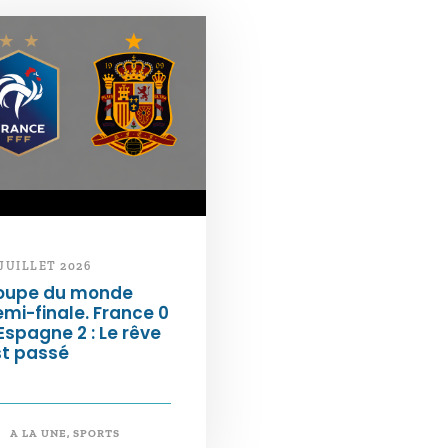
 JUILLET 2026
oupe du monde
mi-finale. France 0
Espagne 2 : Le rêve
st passé
A LA UNE
,
SPORTS