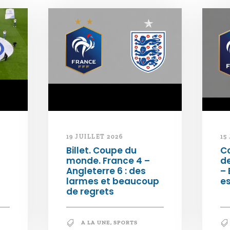
19 JUILLET 2026
15
Billet. Coupe du
C
monde. France 4 –
de
Angleterre 6 : des
– 
larmes et beaucoup
e
de regrets
A LA UNE
,
SPORTS