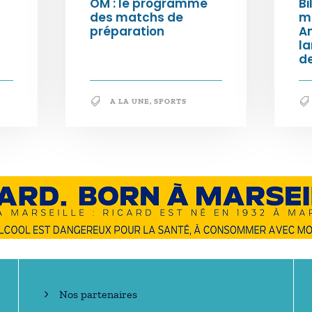
OM : le programme
Bi
des matchs de
m
préparation
An
l
de
A LA UNE
,
SPORTS
En savoir +
Nos partenaires