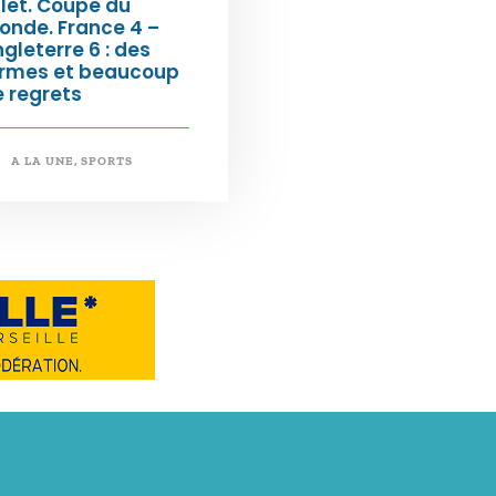
llet. Coupe du
onde. France 4 –
gleterre 6 : des
armes et beaucoup
 regrets
A LA UNE
,
SPORTS