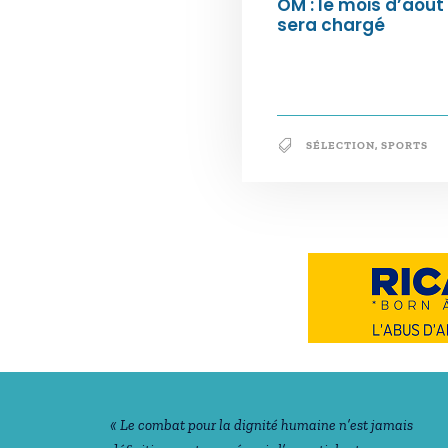
OM : le mois d’août
sera chargé
SÉLECTION
,
SPORTS
Notre philosophie
« Le combat pour la dignité humaine n’est jamais