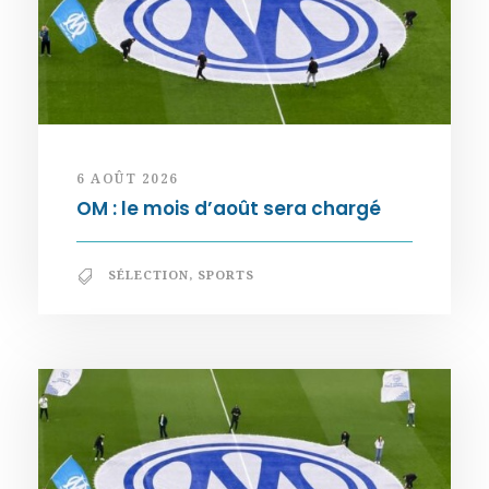
6 AOÛT 2026
OM : le mois d’août sera chargé
SÉLECTION
,
SPORTS