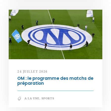
24 JUILLET 2026
OM : le programme des matchs de
préparation
A LA UNE
,
SPORTS