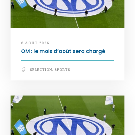
6 AOÛT 2026
OM : le mois d’août sera chargé
SÉLECTION
,
SPORTS