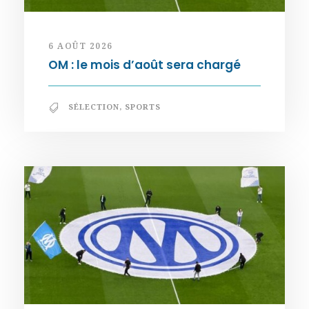
6 AOÛT 2026
OM : le mois d’août sera chargé
SÉLECTION
,
SPORTS