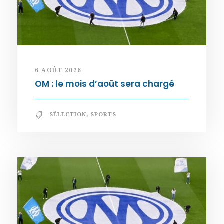
6 AOÛT 2026
OM : le mois d’août sera chargé
SÉLECTION
,
SPORTS