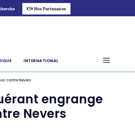
cherche
Nos Partenaires
RIQUE
INTERNATIONAL
oc contre Nevers
uérant engrange
ntre Nevers