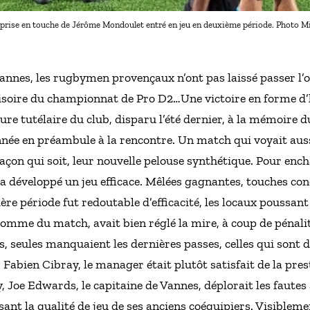
 prise en touche de Jérôme Mondoulet entré en jeu en deuxième période. Photo M
annes, les rugbymen provençaux n’ont pas laissé passer l’o
ovisoire du championnat de Pro D2…Une victoire en forme 
gure tutélaire du club, disparu l’été dernier, à la mémoir
née en préambule à la rencontre. Un match qui voyait auss
façon qui soit, leur nouvelle pelouse synthétique. Pour enc
 développé un jeu efficace. Mêlées gagnantes, touches conq
ière période fut redoutable d’efficacité, les locaux poussa
mme du match, avait bien réglé la mire, à coup de pénalités
s, seules manquaient les dernières passes, celles qui sont déc
, Fabien Cibray, le manager était plutôt satisfait de la prest
 Joe Edwards, le capitaine de Vannes, déplorait les fautes
ant la qualité de jeu de ses anciens coéquipiers. Visibleme