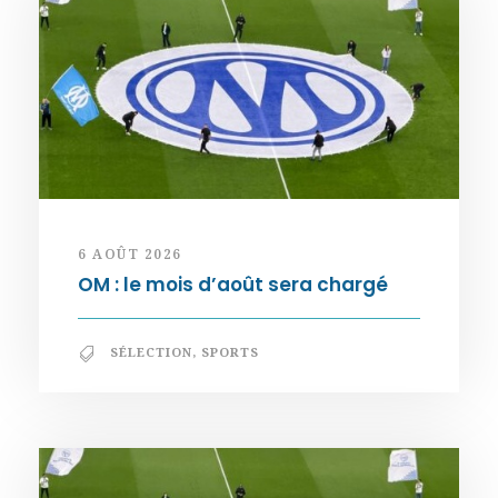
6 AOÛT 2026
OM : le mois d’août sera chargé
SÉLECTION
,
SPORTS