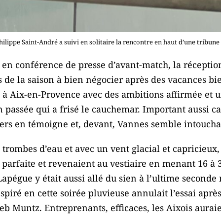
lippe Saint-André a suivi en solitaire la rencontre en haut d’une tribune
en conférence de presse d’avant-match, la réception
s de la saison à bien négocier après des vacances bi
à Aix-en-Provence avec des ambitions affirmée et 
 passée qui a frisé le cauchemar. Important aussi ca
evers en témoigne et, devant, Vannes semble intoucha
trombes d’eau et avec un vent glacial et capricieux, 
arfaite et revenaient au vestiaire en menant 16 à 3.
pégue y était aussi allé du sien à l’ultime seconde 
spiré en cette soirée pluvieuse annulait l’essai après
eb Muntz. Entreprenants, efficaces, les Aixois aurai