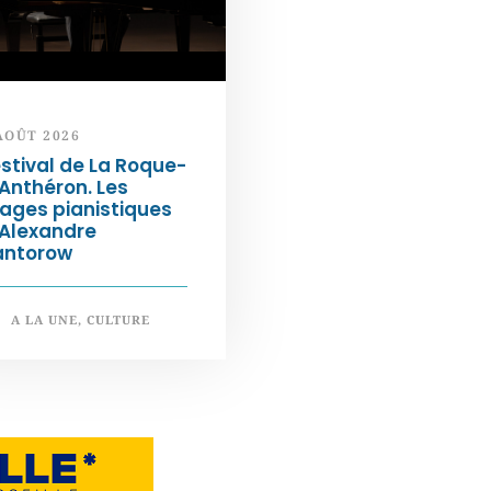
AOÛT 2026
stival de La Roque-
Anthéron. Les
ages pianistiques
’Alexandre
antorow
A LA UNE
,
CULTURE