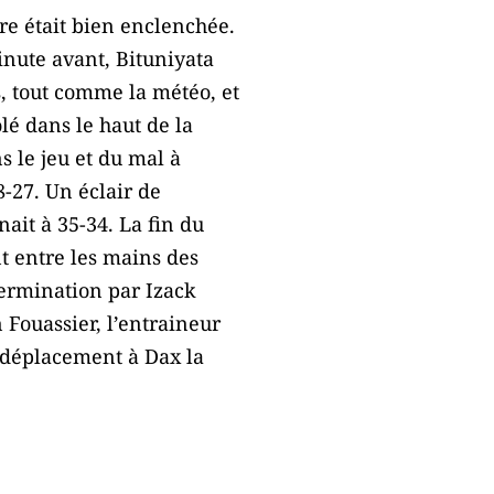
ire était bien enclenchée.
inute avant, Bituniyata
s, tout comme la météo, et
é dans le haut de la
s le jeu et du mal à
8-27. Un éclair de
ait à 35-34. La fin du
nt entre les mains des
termination par Izack
 Fouassier, l’entraineur
e déplacement à Dax la