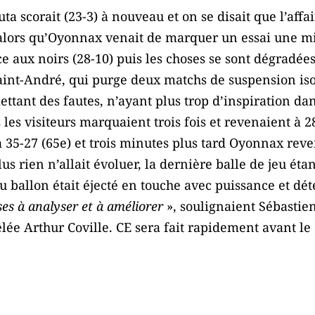
uta scorait (23-3) à nouveau et on se disait que l’affa
, alors qu’Oyonnax venait de marquer un essai une m
e aux noirs (28-10) puis les choses se sont dégradée
int-André, qui purge deux matchs de suspension isol
ttant des fautes, n’ayant plus trop d’inspiration dan
les visiteurs marquaient trois fois et revenaient à 2
à 35-27 (65e) et trois minutes plus tard Oyonnax reven
us rien n’allait évoluer, la dernière balle de jeu éta
du ballon était éjecté en touche avec puissance et dé
ses à analyser et à améliorer
», soulignaient Sébastien
lée Arthur Coville. CE sera fait rapidement avant l