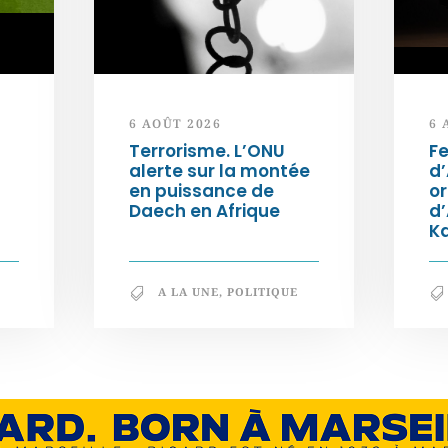
6 AOÛT 2026
6 
Terrorisme. L’ONU
Fe
alerte sur la montée
d’
en puissance de
or
Daech en Afrique
d
K
A LA UNE
,
POLITIQUE