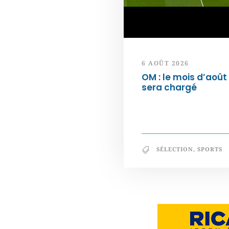
6 AOÛT 2026
OM : le mois d’août
sera chargé
SÉLECTION
,
SPORTS