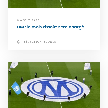
6 AOÛT 2026
OM : le mois d’août sera chargé
SÉLECTION
,
SPORTS