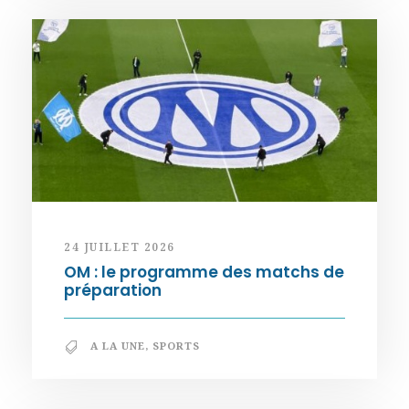
24 JUILLET 2026
OM : le programme des matchs de
préparation
A LA UNE
,
SPORTS