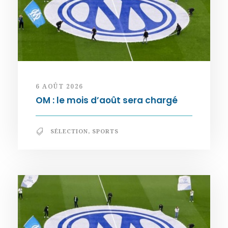
6 AOÛT 2026
OM : le mois d’août sera chargé
SÉLECTION
,
SPORTS