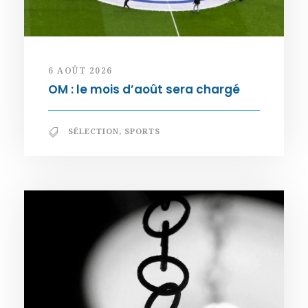
6 AOÛT 2026
OM : le mois d’août sera chargé
SÉLECTION
,
SPORTS