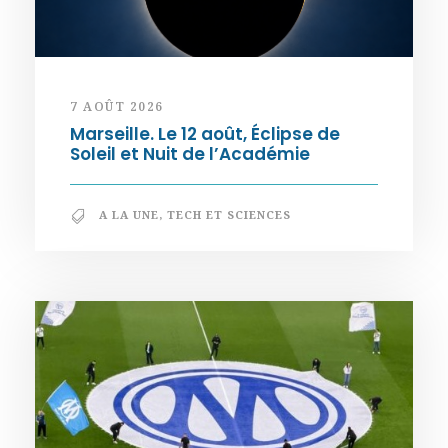
7 AOÛT 2026
Marseille. Le 12 août, Éclipse de
Soleil et Nuit de l’Académie
A LA UNE
,
TECH ET SCIENCES