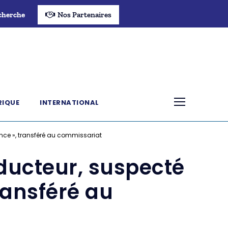
cherche
Nos Partenaires
RIQUE
INTERNATIONAL
ce », transféré au commissariat
ducteur, suspecté
ransféré au