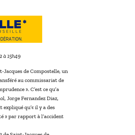
22 à 15h49
int-Jacques de Compostelle, un
é transféré au commissariat de
mprudence ». C’est ce qu’a
nol, Jorge Fernandez Diaz,
expliqué qu’« il y a des
é » par rapport à l’accident
 3 de Saint-Jacques de