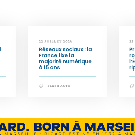
22 JUILLET 2026
22
d
Réseaux sociaux : la
Pr
France fixe la
ro
majorité numérique
l’
à 15 ans
ri
FLASH ACTU