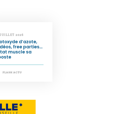
 JUILLET 2026
otoxyde d’azote,
déos, free parties…
État muscle sa
poste
FLASH ACTU