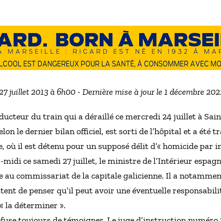
 27 juillet 2013 à 6h00 - Dernière mise à jour le 1 décembre 20
ducteur du train qui a déraillé ce mercredi 24 juillet à Sa
lon le dernier bilan officiel, est sorti de l’hôpital et a ét
 où il est détenu pour un supposé délit d’« homicide par i
-midi ce samedi 27 juillet, le ministre de l’Intérieur espag
 au commissariat de la capitale galicienne. Il a notamment 
tent de penser qu’il peut avoir une éventuelle responsabilit
 « la déterminer ».
efuse toujours de témoigner. Le juge d’instruction numéro