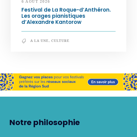
6 AOÛT 2026
Festival de La Roque-d’Anthéron.
Les orages pianistiques
d’Alexandre Kantorow
A LA UNE
,
CULTURE
Notre philosophie