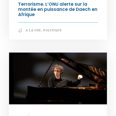
Terrorisme. L’ONU alerte sur la
montée en puissance de Daech en
Afrique
A LA UNE
,
POLITIQUE