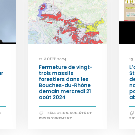
21 AOÛT 2024
15
Fermeture de vingt-
L’
ur
trois massifs
S
forestiers dans les
d
Bouches-du-Rhône
n
demain mercredi 21
po
août 2024
a
T
SÉLECTION
,
SOCIÉTÉ ET
ENVIRONNEMENT
EN