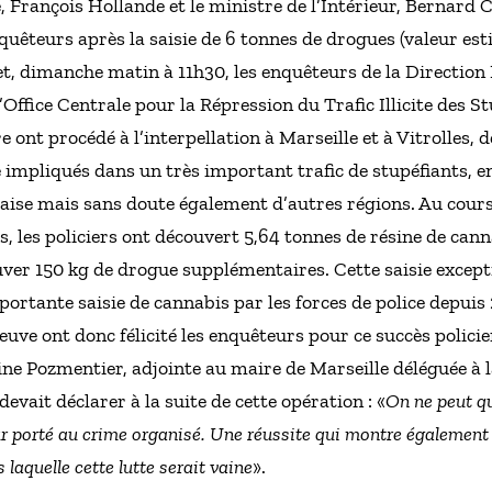
, François Hollande et le ministre de l’Intérieur, Bernard 
nquêteurs après la saisie de 6 tonnes de drogues (valeur es
t, dimanche matin à 11h30, les enquêteurs de la Direction I
l’Office Centrale pour la Répression du Trafic Illicite des S
re ont procédé à l’interpellation à Marseille et à Vitrolles,
e impliqués dans un très important trafic de stupéfiants, 
aise mais sans doute également d’autres régions. Au cours d
s, les policiers ont découvert 5,64 tonnes de résine de cann
ouver 150 kg de drogue supplémentaires. Cette saisie except
ortante saisie de cannabis par les forces de police depuis 
ve ont donc félicité les enquêteurs pour ce succès policie
line Pozmentier, adjointe au maire de Marseille déléguée à 
evait déclarer à la suite de cette opération : «
On ne peut qu
ur porté au crime organisé. Une réussite qui montre également
laquelle cette lutte serait vaine
».