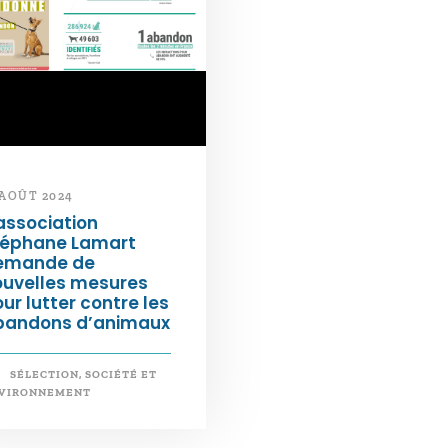
 AOÛT 2024
association
téphane Lamart
emande de
ouvelles mesures
ur lutter contre les
bandons d’animaux
SÉLECTION
,
SOCIÉTÉ ET
VIRONNEMENT