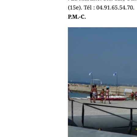
(15e). Tél : 04.91.65.54.70.
P.M.-C.