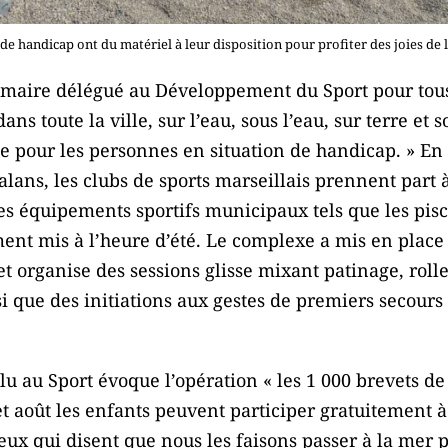
de handicap ont du matériel à leur disposition pour profiter des joies de
 maire délégué au Développement du Sport pour tous
 dans toute la ville, sur l’eau, sous l’eau, sur terre 
ue pour les personnes en situation de handicap. » En 
alans, les clubs de sports marseillais prennent part 
es équipements sportifs municipaux tels que les pisc
ent mis à l’heure d’été. Le complexe a mis en plac
et organise des sessions glisse mixant patinage, roll
si que des initiations aux gestes de premiers secours
lu au Sport évoque l’opération « les 1 000 brevets de n
et août les enfants peuvent participer gratuitement à
eux qui disent que nous les faisons passer à la mer p