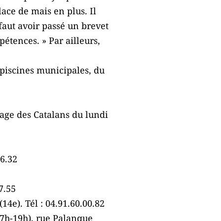
place de mais en plus. Il
 faut avoir passé un brevet
étences. » Par ailleurs,
s piscines municipales, du
plage des Catalans du lundi
26.32
7.55
14e). Tél : 04.91.60.00.82
17h-19h), rue Palanque