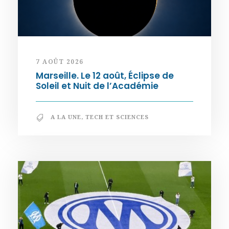
7 AOÛT 2026
Marseille. Le 12 août, Éclipse de
Soleil et Nuit de l’Académie
A LA UNE
,
TECH ET SCIENCES