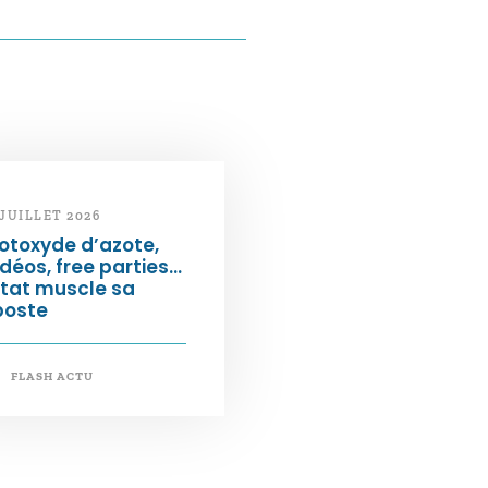
 JUILLET 2026
otoxyde d’azote,
déos, free parties…
État muscle sa
poste
FLASH ACTU