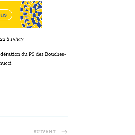
022 à 15h47
édération du PS des Bouches-
nucci.
SUIVANT