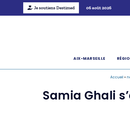
Je soutiens Destimed
06 août 2026
AIX-MARSEILLE
RÉGIO
Accueil
»
n
Samia Ghali s’