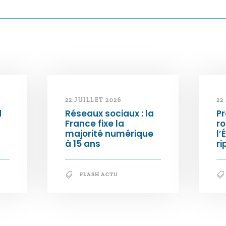
22 JUILLET 2026
22
d
Réseaux sociaux : la
Pr
France fixe la
ro
majorité numérique
l’
à 15 ans
ri
FLASH ACTU