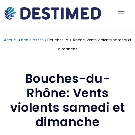
Accueil
»
non classés
»
Bouches-du-Rhône: Vents violents samedi et
dimanche
Bouches-du-
Rhône: Vents
violents samedi et
dimanche