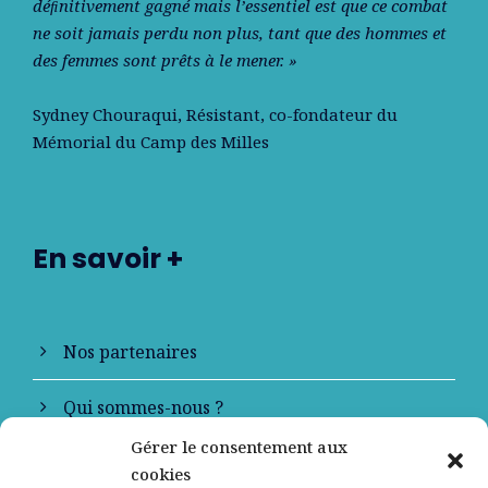
déﬁnitivement gagné mais l’essentiel est que ce combat
ne soit jamais perdu non plus, tant que des hommes et
des femmes sont prêts à le mener. »
Sydney Chouraqui
, Résistant, co-fondateur du
Mémorial du Camp des Milles
En savoir +
Nos partenaires
Qui sommes-nous ?
Gérer le consentement aux
Contactez-nous
cookies