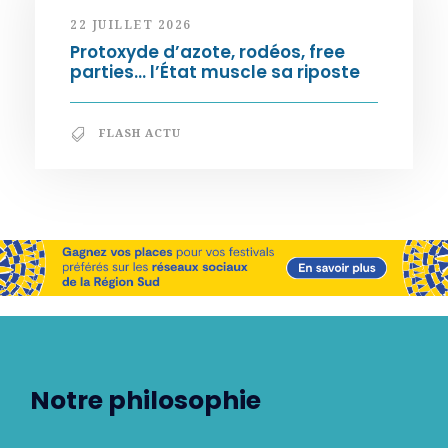
22 JUILLET 2026
Protoxyde d’azote, rodéos, free
parties… l’État muscle sa riposte
FLASH ACTU
Notre philosophie