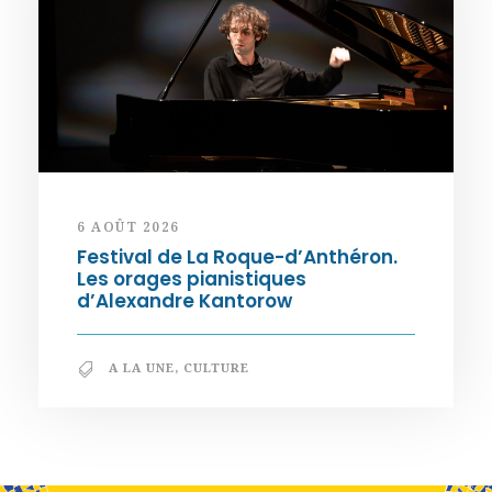
6 AOÛT 2026
Festival de La Roque-d’Anthéron.
Les orages pianistiques
d’Alexandre Kantorow
A LA UNE
,
CULTURE