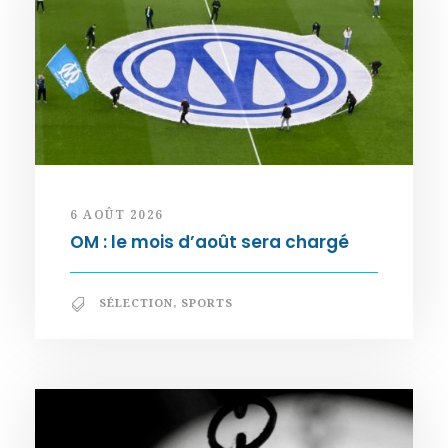
6 AOÛT 2026
OM : le mois d’août sera chargé
SÉLECTION
,
SPORTS