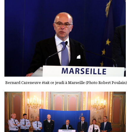
Bernard Cazeneuve était ce jeudi à Marseille (Photo Robert Poulain)