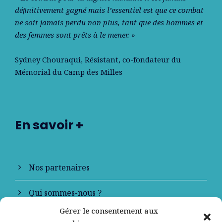
déﬁnitivement gagné mais l’essentiel est que ce combat
ne soit jamais perdu non plus, tant que des hommes et
des femmes sont prêts à le mener. »
Sydney Chouraqui
, Résistant, co-fondateur du
Mémorial du Camp des Milles
En savoir +
Nos partenaires
Qui sommes-nous ?
Gérer le consentement aux
Contactez-nous