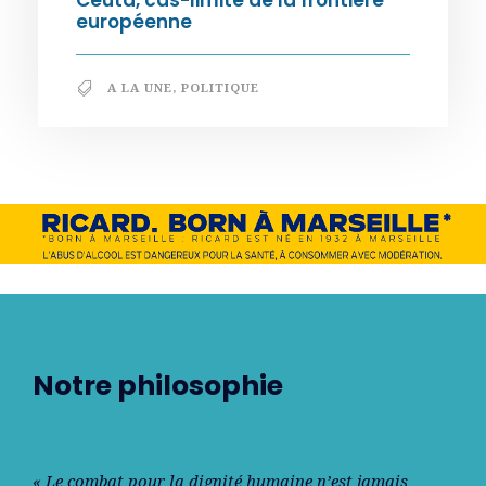
européenne
A LA UNE
,
POLITIQUE
Notre philosophie
« Le combat pour la dignité humaine n’est jamais