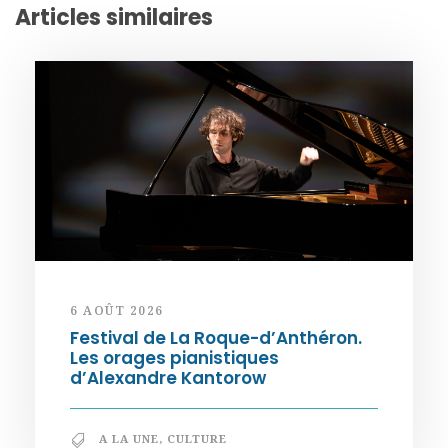
Articles similaires
6 AOÛT 2026
Festival de La Roque-d’Anthéron.
Les orages pianistiques
d’Alexandre Kantorow
A LA UNE
,
CULTURE