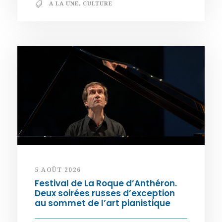
A LA UNE
,
CULTURE
5 AOÛT 2026
Festival de La Roque d’Anthéron.
Deux soirées russes d’exception
au sommet de l’art pianistique