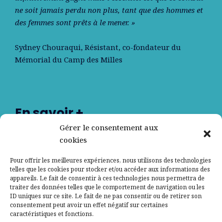
ne soit jamais perdu non plus, tant que des hommes et
des femmes sont prêts à le mener. »
Sydney Chouraqui
, Résistant, co-fondateur du
Mémorial du Camp des Milles
En savoir +
Gérer le consentement aux
cookies
Nos partenaires
Pour offrir les meilleures expériences, nous utilisons des technologies
telles que les cookies pour stocker et/ou accéder aux informations des
appareils. Le fait de consentir à ces technologies nous permettra de
Qui sommes-nous ?
traiter des données telles que le comportement de navigation ou les
ID uniques sur ce site. Le fait de ne pas consentir ou de retirer son
Contactez-nous
consentement peut avoir un effet négatif sur certaines
caractéristiques et fonctions.