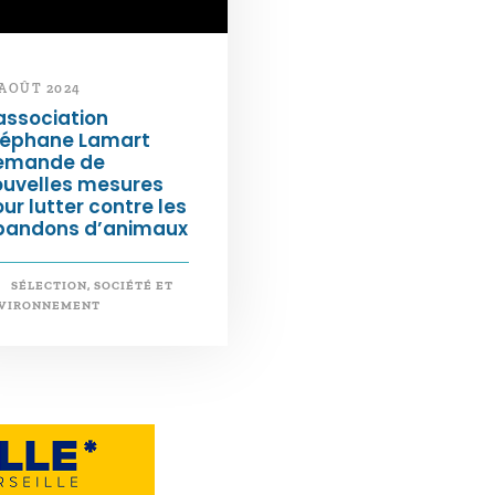
 AOÛT 2024
association
téphane Lamart
emande de
ouvelles mesures
ur lutter contre les
bandons d’animaux
SÉLECTION
,
SOCIÉTÉ ET
VIRONNEMENT