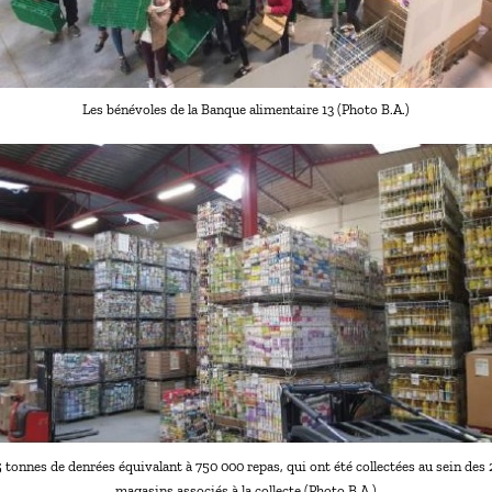
Les bénévoles de la Banque alimentaire 13 (Photo B.A.)
 tonnes de denrées équivalant à 750 000 repas, qui ont été collectées au sein des
magasins associés à la collecte (Photo B.A.)