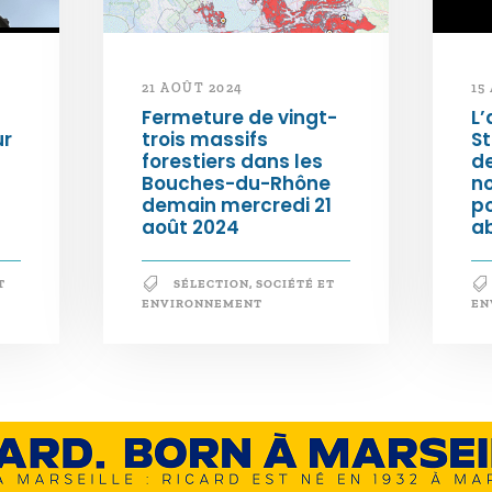
21 AOÛT 2024
15
Fermeture de vingt-
L’
ur
trois massifs
S
forestiers dans les
d
Bouches-du-Rhône
n
demain mercredi 21
po
août 2024
a
T
SÉLECTION
,
SOCIÉTÉ ET
ENVIRONNEMENT
EN