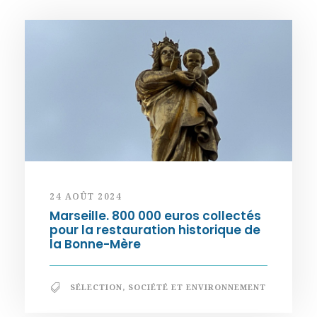
24 AOÛT 2024
Marseille. 800 000 euros collectés
pour la restauration historique de
la Bonne-Mère
SÉLECTION
,
SOCIÉTÉ ET ENVIRONNEMENT