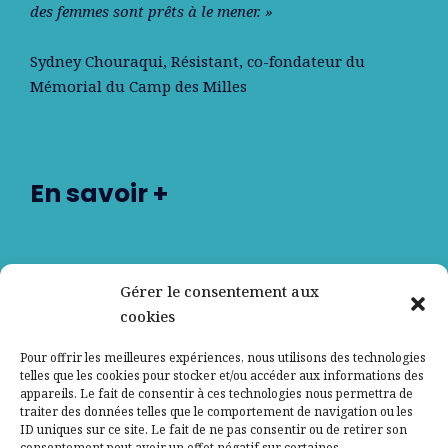
des femmes sont prêts à le mener. »
Sydney Chouraqui
, Résistant, co-fondateur du
Mémorial du Camp des Milles
En savoir +
Nos partenaires
Gérer le consentement aux
cookies
Qui sommes-nous ?
Pour offrir les meilleures expériences, nous utilisons des technologies
telles que les cookies pour stocker et/ou accéder aux informations des
Contactez-nous
appareils. Le fait de consentir à ces technologies nous permettra de
traiter des données telles que le comportement de navigation ou les
ID uniques sur ce site. Le fait de ne pas consentir ou de retirer son
Mentions légales
consentement peut avoir un effet négatif sur certaines