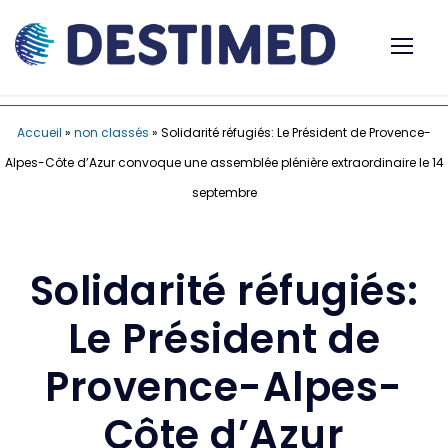
Accueil
»
non classés
»
Solidarité réfugiés: Le Président de Provence-
Alpes-Côte d’Azur convoque une assemblée plénière extraordinaire le 14
septembre
Solidarité réfugiés:
Le Président de
Provence-Alpes-
Côte d’Azur