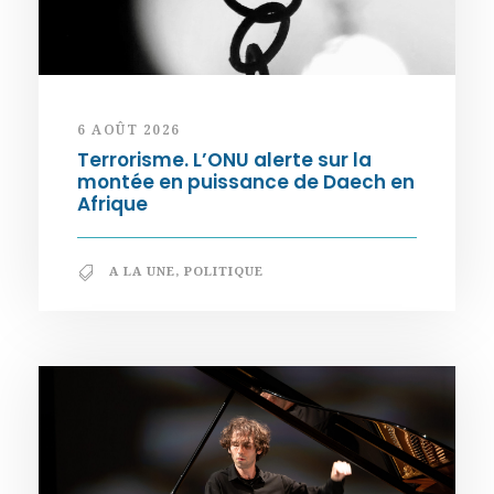
6 AOÛT 2026
Terrorisme. L’ONU alerte sur la
montée en puissance de Daech en
Afrique
A LA UNE
,
POLITIQUE