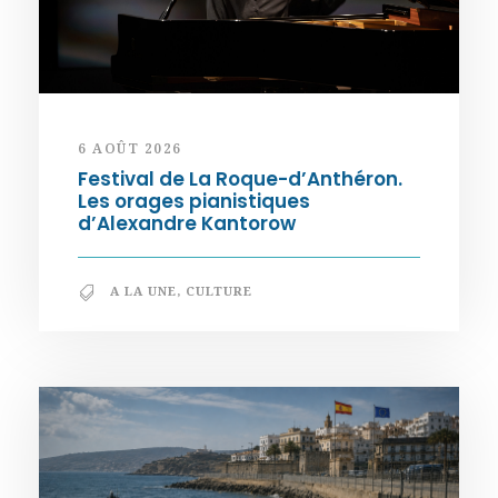
6 AOÛT 2026
Festival de La Roque-d’Anthéron.
Les orages pianistiques
d’Alexandre Kantorow
A LA UNE
,
CULTURE