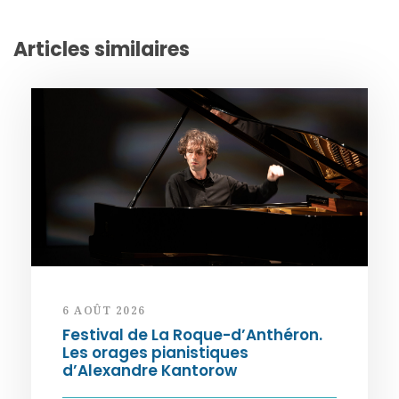
Articles similaires
6 AOÛT 2026
Festival de La Roque-d’Anthéron.
Les orages pianistiques
d’Alexandre Kantorow