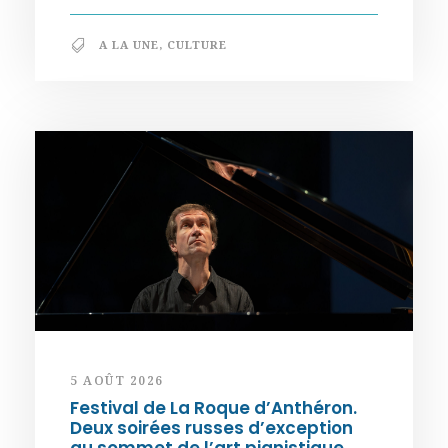
A LA UNE
,
CULTURE
5 AOÛT 2026
Festival de La Roque d’Anthéron.
Deux soirées russes d’exception
au sommet de l’art pianistique