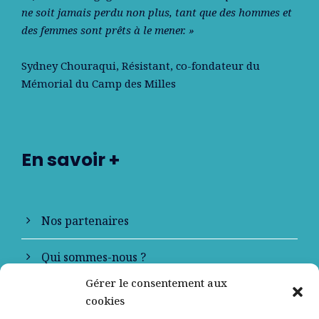
ne soit jamais perdu non plus, tant que des hommes et
des femmes sont prêts à le mener. »
Sydney Chouraqui
, Résistant, co-fondateur du
Mémorial du Camp des Milles
En savoir +
Nos partenaires
Qui sommes-nous ?
Gérer le consentement aux
Contactez-nous
cookies