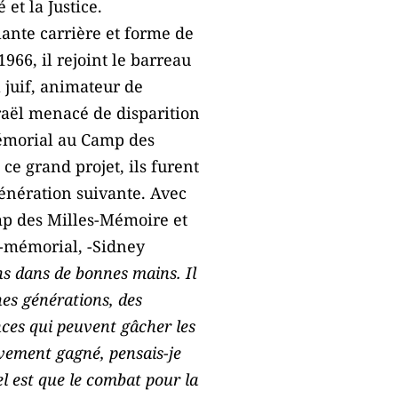
et la Justice.
lante carrière et forme de
66, il rejoint le barreau
l juif, animateur de
sraël menacé de disparition
 Mémorial au Camp des
ce grand projet, ils furent
génération suivante. Avec
amp des Milles-Mémoire et
e-mémorial, -Sidney
ns dans de bonnes mains. Il
nes générations, des
nces qui peuvent gâcher les
ivement gagné, pensais-je
iel est que le combat pour la