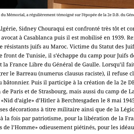
du Mémorial, a régulièrement témoigné sur l’épopée de la 2e D.B. du Gén
lgérie, Sidney Chouraqui est confronté très tôt et c
 avocat à Casablanca puis il est mobilisé en 1939. Ref
résistants juifs au Maroc. Victime du Statut des Juifs
e front de Tunisie, il s’échappe du camp pour Juifs d
t la France Libre du Général de Gaulle. Lorsqu’il fai
grer le Barreau (numerus clausus raciste), il refuse c
 au bâtonnier. Puis il participe à la création de la 2e 
n de Paris et de Strasbourg, mais aussi du camp d
«Nid d’aigle» d’Hitler à Berchtesgaden le 8 mai 1945,
uses décorations à titre militaire ainsi que de la Lé
 à la fois par patriotisme, pour la libération de la F
ts de l’Homme» odieusement piétinés, pour les idéau