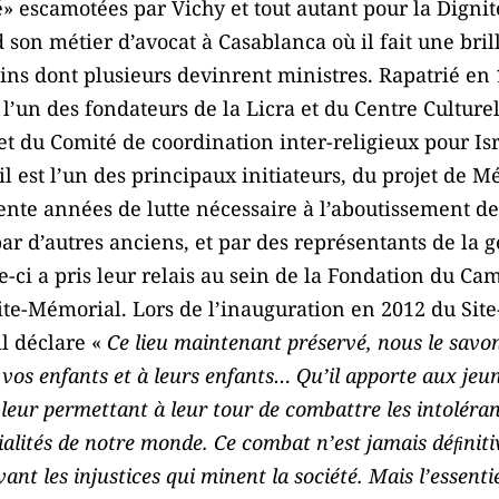
» escamotées par Vichy et tout autant pour la Dignité 
d son métier d’avocat à Casablanca où il fait une bril
s dont plusieurs devinrent ministres. Rapatrié en 19
 l’un des fondateurs de la Licra et du Centre Culture
et du Comité de coordination inter-religieux pour I
 il est l’un des principaux initiateurs, du projet de
rente années de lutte nécessaire à l’aboutissement de 
r d’autres anciens, et par des représentants de la 
le-ci a pris leur relais au sein de la Fondation du C
ite-Mémorial. Lors de l’inauguration en 2012 du Sit
il déclare «
Ce lieu maintenant préservé, nous le savo
 vos enfants et à leurs enfants… Qu’il apporte aux jeu
leur permettant à leur tour de combattre les intoléra
ntialités de notre monde. Ce combat n’est jamais déﬁnit
vant les injustices qui minent la société. Mais l’essent