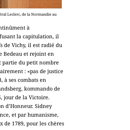
éral Leclerc, de la Normandie au
ontinûment à
usant la capitulation, il
 de Vichy, il est radié du
e Bedeau et rejoint en
t partie du petit nombre
lairement : «pas de justice
DB, à ses combats en
e Landsberg, kommando de
 jour de la Victoire.
gion d’Honneur. Sidney
rance, et par humanisme,
x de 1789, pour les chères