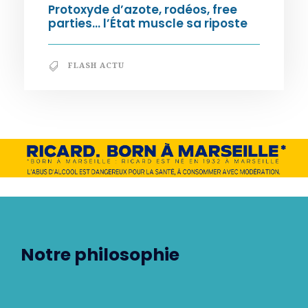
Protoxyde d’azote, rodéos, free
parties… l’État muscle sa riposte
FLASH ACTU
Notre philosophie