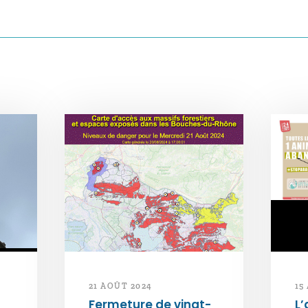
21 AOÛT 2024
15
Fermeture de vingt-
L’