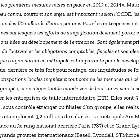
 les premières mesures mises en place en 2013 et 2014
». Maur
peu connu, pourtant son enjeu est important : selon l’OCDE, l
ionales 60 milliards d’euros par an
». Pour les entreprises in
es sur lesquels les efforts de simplification devraient porter 
tions liées au développement de l’entreprise. Sont également pri
e de l’activité et les obligations comptables, fiscales et sociales
que l’organisation en métropole est importante pour le déve
ue, derrière ce très fort pourcentage, des inquiétudes se fon
 crispations locales inquiètent tout comme les menaces qui pèsen
groupés, si on aligne tout le monde vers le haut on va vers la 
 les entreprises de taille intermédiaire (ETI). Elles sont 5
 sous contrôle étranger ou filiales d’un groupe, elles réalis
os et emploient 3,2 millions de salariés. La métropole Aix-M
place au 3e rang national derrière Paris (787) et le Grand L
 grands groupes internationaux (Basell, Lyondell, STMicro