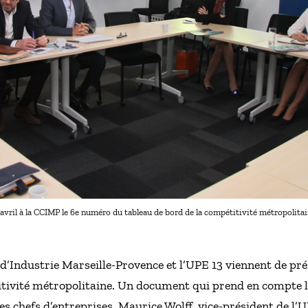
avril à la CCIMP le 6e numéro du tableau de bord de la compétitivité métropolita
Industrie Marseille-Provence et l’UPE 13 viennent de pré
itivité métropolitaine. Un document qui prend en compte l
es chefs d’entreprises. Maurice Wolff, vice-président de l’