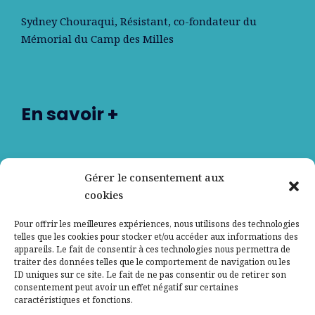
Sydney Chouraqui
, Résistant, co-fondateur du
Mémorial du Camp des Milles
En savoir +
Nos partenaires
Gérer le consentement aux
cookies
Qui sommes-nous ?
Pour offrir les meilleures expériences, nous utilisons des technologies
telles que les cookies pour stocker et/ou accéder aux informations des
Contactez-nous
appareils. Le fait de consentir à ces technologies nous permettra de
traiter des données telles que le comportement de navigation ou les
ID uniques sur ce site. Le fait de ne pas consentir ou de retirer son
Mentions légales
consentement peut avoir un effet négatif sur certaines
caractéristiques et fonctions.