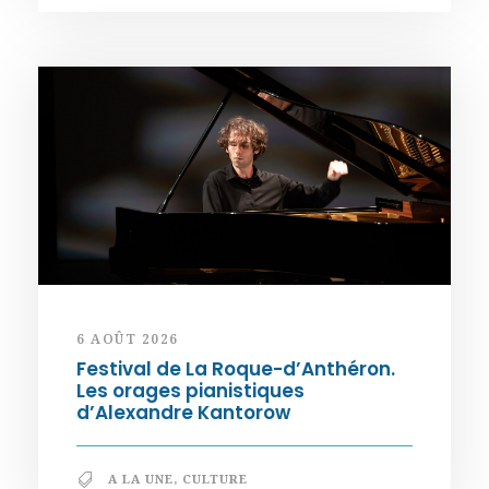
6 AOÛT 2026
Festival de La Roque-d’Anthéron.
Les orages pianistiques
d’Alexandre Kantorow
A LA UNE
,
CULTURE