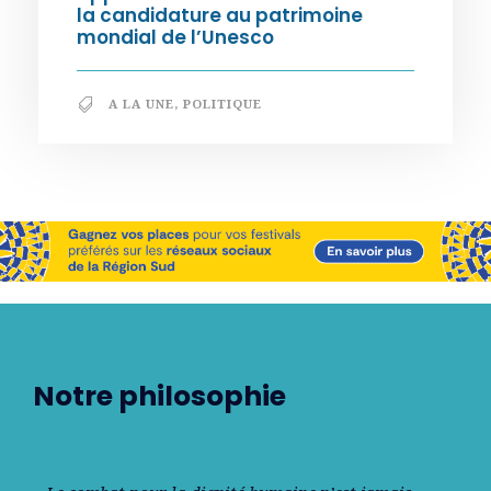
la candidature au patrimoine
mondial de l’Unesco
A LA UNE
,
POLITIQUE
Notre philosophie