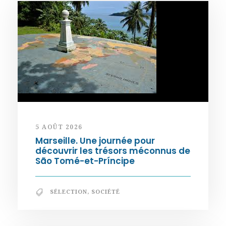
5 AOÛT 2026
Marseille. Une journée pour
découvrir les trésors méconnus de
São Tomé-et-Príncipe
SÉLECTION
,
SOCIÉTÉ