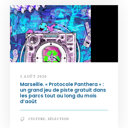
5 AOÛT 2026
Marseille. « Protocole Panthera » :
un grand jeu de piste gratuit dans
les parcs tout au long du mois
d’août
CULTURE
,
SÉLECTION