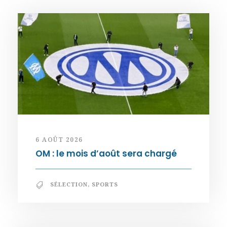
6 AOÛT 2026
OM : le mois d’août sera chargé
SÉLECTION
,
SPORTS