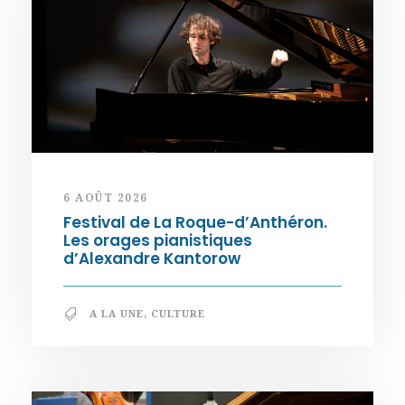
6 AOÛT 2026
Festival de La Roque-d’Anthéron.
Les orages pianistiques
d’Alexandre Kantorow
A LA UNE
,
CULTURE