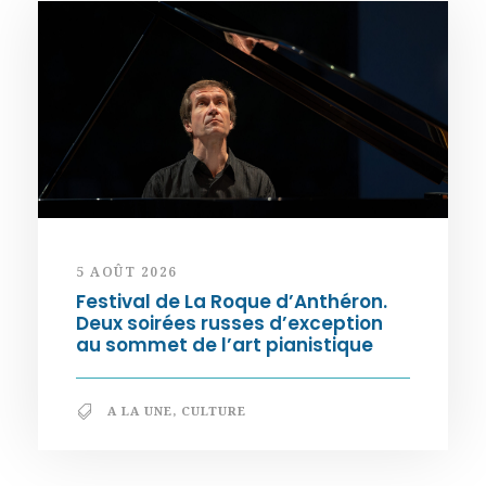
5 AOÛT 2026
Festival de La Roque d’Anthéron.
Deux soirées russes d’exception
au sommet de l’art pianistique
A LA UNE
,
CULTURE