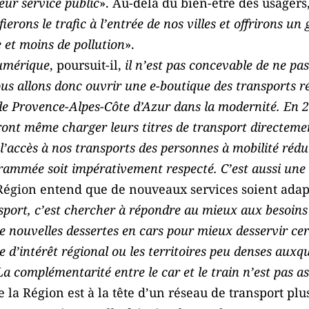
leur service public
». Au-delà du bien-être des usagers, 
erons le trafic à l’entrée de nos villes et offrirons un
e et moins de pollution
».
numérique
, poursuit-il,
il n’est pas concevable de ne pa
ous allons donc ouvrir une e-boutique des transports 
 de Provence-Alpes-Côte d’Azur dans la modernité. En 2
ont même charger leurs titres de transport directeme
l’accès à nos transports des personnes à mobilité réduit
rammée soit impérativement respecté. C’est aussi une 
Région entend que de nouveaux services soient adap
nsport, c’est chercher à répondre au mieux aux besoins
e nouvelles dessertes en cars pour mieux desservir cer
 d’intérêt régional ou les territoires peu denses auxq
La complémentarité entre le car et le train n’est pas a
ue la Région est à la tête d’un réseau de transport plu