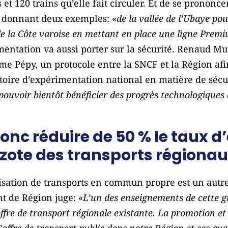
s et 120 trains qu’elle fait circuler. Et de se prono
en donnant deux exemples: «
de la vallée de l’Ubaye po
e la Côte varoise en mettant en place une ligne Premi
mentation va aussi porter sur la sécurité. Renaud Mu
e Pépy, un protocole entre la SNCF et la Région afi
itoire d’expérimentation national en matière de sécur
ouvoir bientôt bénéficier des progrès technologiques
onc réduire de 50 % le taux d
ote des transports régionaux
ilisation de transports en commun propre est un autr
nt de Région juge: «
L’un des enseignements de cette gr
’offre de transport régionale existante. La promotion e