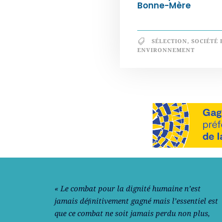
Bonne-Mère
SÉLECTION
,
SOCIÉTÉ 
ENVIRONNEMENT
Notre philosophie
« Le combat pour la dignité humaine n’est
jamais déﬁnitivement gagné mais l’essentiel est
que ce combat ne soit jamais perdu non plus,