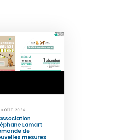
 AOÛT 2024
association
téphane Lamart
emande de
ouvelles mesures