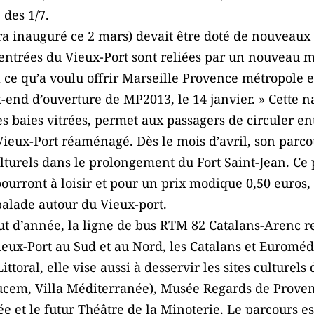
des 1/7.
ra inauguré ce 2 mars) devait être doté de nouveaux
x entrées du Vieux-Port sont reliées par un nouveau 
à ce qu’a voulu offrir Marseille Provence métropole e
end d’ouverture de MP2013, le 14 janvier. » Cette na
s baies vitrées, permet aux passagers de circuler entr
Vieux-Port réaménagé. Dès le mois d’avril, son parc
rels dans le prolongement du Fort Saint-Jean. Ce pe
urront à loisir et pour un prix modique 0,50 euros, 
balade autour du Vieux-port.
 d’année, la ligne de bus RTM 82 Catalans-Arenc re
ieux-Port au Sud et au Nord, les Catalans et Euromé
toral, elle vise aussi à desservir les sites culturels 
ucem, Villa Méditerranée), Musée Regards de Provence
e et le futur Théâtre de la Minoterie. Le parcours es