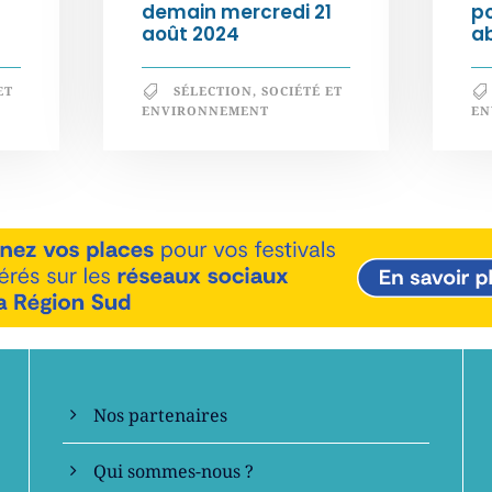
demain mercredi 21
po
août 2024
a
ET
SÉLECTION
,
SOCIÉTÉ ET
ENVIRONNEMENT
EN
En savoir +
Nos partenaires
Qui sommes-nous ?