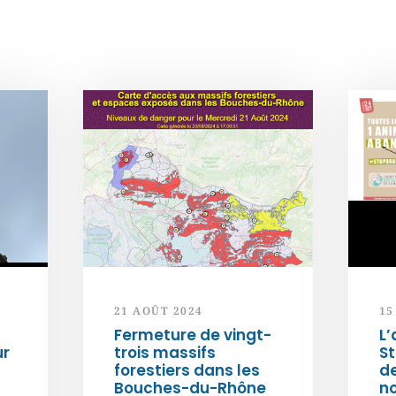
21 AOÛT 2024
15
Fermeture de vingt-
L’
ur
trois massifs
S
forestiers dans les
d
Bouches-du-Rhône
n