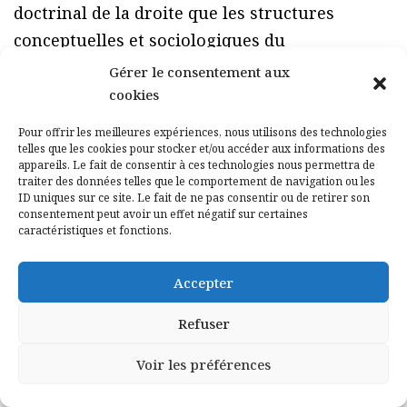
doctrinal de la droite que les structures
conceptuelles et sociologiques du
bonapartisme.
Gérer le consentement aux
cookies
Le terme de national-populisme désigne une
Pour offrir les meilleures expériences, nous utilisons des technologies
nébuleuse idéologico-politique apparue à la
telles que les cookies pour stocker et/ou accéder aux informations des
fin du dix-neuvième siècle et dont le
appareils. Le fait de consentir à ces technologies nous permettra de
traiter des données telles que le comportement de navigation ou les
boulangisme, puis l’Affaire Dreyfus,
ID uniques sur ce site. Le fait de ne pas consentir ou de retirer son
consentement peut avoir un effet négatif sur certaines
jalonnèrent l’émergence. Cette autre droite
caractéristiques et fonctions.
naquit d’un désarroi protéiforme suscité par
les bouleversements profonds de la fin du
Accepter
siècle dernier. Le national-populisme pose, a
Refuser
priori, la corruption absolue des élites
intellectuelles et politiques, engluées dans le
Voir les préférences
mensonge, et solidaires d’un régime