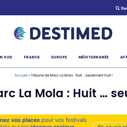
Re
N SUD
FRANCE
EUROPE
MÉDITERRANÉE
AF
Accueil
»
Tribune de Marc La Mola : Huit … seulement huit !
rc La Mola : Huit … se