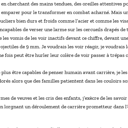
 en cherchant des mains tendues, des oreilles attentives p
n emparer pour le transformer en combat acharné. Mais une
ucliers bien durs et froids comme l’acier et comme les vis
incapables de verser une larme sur les cercueils drapés de t
je les vomis de les voir inactifs devant ce chiffre, devant un
ojectiles de 9 mm. Je voudrais les voir réagir, je voudrais 
e fois peut être hurler leur colère de voir passer à trép
 ne plus être capables de penser humain avant carrière, je les
orés alors que des familles patientent dans les couloirs s
armes de veuves et les cris des enfants, j’exècre de les savo
en lorgnant un déroulement de carrière prometteur dans l