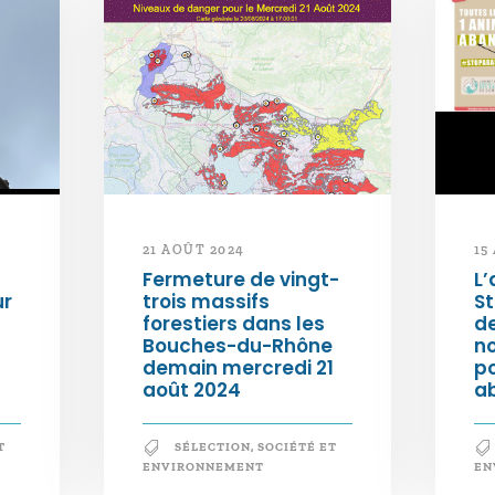
21 AOÛT 2024
15
Fermeture de vingt-
L’
ur
trois massifs
S
forestiers dans les
d
Bouches-du-Rhône
n
demain mercredi 21
po
août 2024
a
T
SÉLECTION
,
SOCIÉTÉ ET
ENVIRONNEMENT
EN