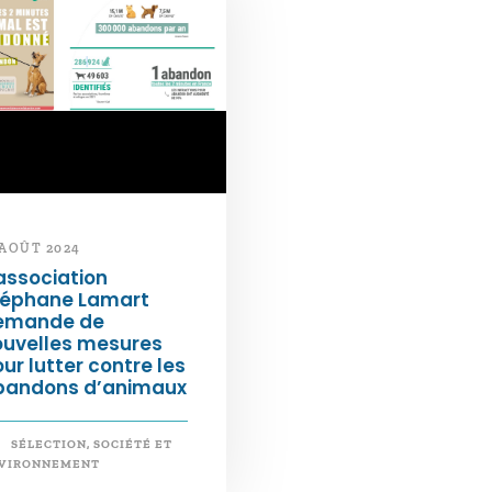
 AOÛT 2024
association
téphane Lamart
emande de
ouvelles mesures
ur lutter contre les
bandons d’animaux
SÉLECTION
,
SOCIÉTÉ ET
VIRONNEMENT