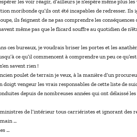
spérer les voir réagir, d’ailleurs je n’espère même plus le
tion moribonde qu’ils ont été incapables de redresser. Ils
troupe, ils feignent de ne pas comprendre les conséquences
avent même pas que le flicard souffre au quotidien de n’ê
ans ces bureaux, je voudrais briser les portes et les anat
usqu’à ce qu’il commencent à comprendre un peu ce qu’est 
n’en savent rien !
ancien poulet de terrain je veux, à la manière d’un procure
 doigt vengeur les vrais responsables de cette liste de sui
onduites depuis de nombreuses années qui ont délaissé les f
ministres de l’intérieur tous carriéristes et ignorant des ré
umain …
tes …