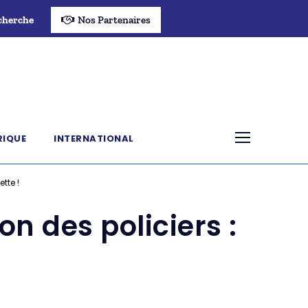
cherche
Nos Partenaires
RIQUE
INTERNATIONAL
tte !
n des policiers :