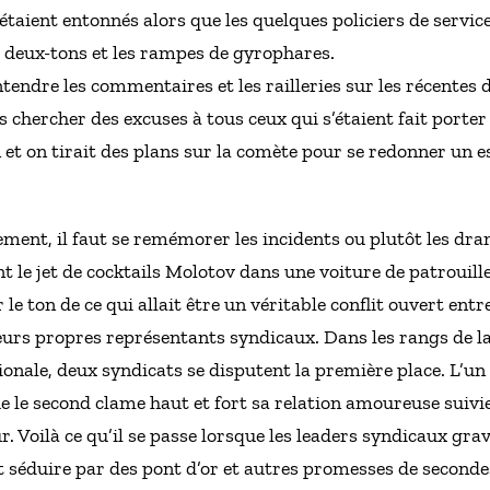
 étaient entonnés alors que les quelques policiers de servi
s deux-tons et les rampes de gyrophares.
tendre les commentaires et les railleries sur les récentes
 chercher des excuses à tous ceux qui s’étaient fait porter
n et on tirait des plans sur la comète pour se redonner un 
ent, il faut se remémorer les incidents ou plutôt les dram
 le jet de cocktails Molotov dans une voiture de patrouille
e ton de ce qui allait être un véritable conflit ouvert entre 
eurs propres représentants syndicaux. Dans les rangs de la
tionale, deux syndicats se disputent la première place. L’un
que le second clame haut et fort sa relation amoureuse suivi
ur. Voilà ce qu’il se passe lorsque les leaders syndicaux gra
nt séduire par des pont d’or et autres promesses de second