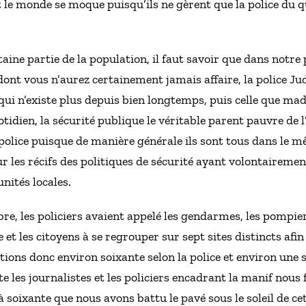
t le monde se moque puisqu’ils ne gèrent que la police du q
taine partie de la population, il faut savoir que dans notre p
 dont vous n’aurez certainement jamais affaire, la police Jud
 qui n’existe plus depuis bien longtemps, puis celle que m
idien, la sécurité publique le véritable parent pauvre de l’i
 police puisque de manière générale ils sont tous dans le 
ur les récifs des politiques de sécurité ayant volontaireme
nités locales.
e, les policiers avaient appelé les gendarmes, les pompiers
 et les citoyens à se regrouper sur sept sites distincts afin
étions donc environ soixante selon la police et environ une 
te les journalistes et les policiers encadrant la manif nous 
 soixante que nous avons battu le pavé sous le soleil de cet