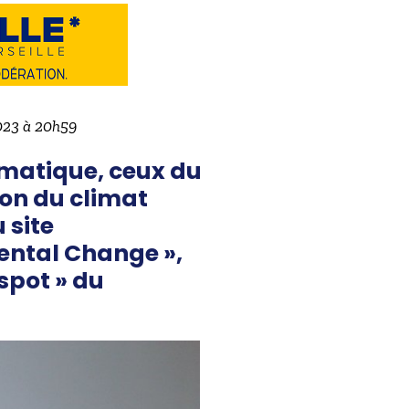
2023 à 20h59
imatique, ceux du
ion du climat
 site
ental Change »,
spot » du