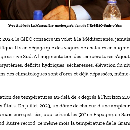
Yves Aubin de La Messuzière, ancien président de l’iReMMO-Suds © Yam
 2023, le GIEC consacre un volet à la Méditerranée, jama
fique. Il s’en dégage que des vagues de chaleurs en augme
ge sa rive Sud. A l’augmentation des températures s’ajou
osystèmes, déficits hydriques, sécheresses, élévation du ni
ons des climatologues sont d’ores et déjà dépassées, même d
tion des températures au-delà de 3 degrés à l’horizon 2100
des États. En juillet 2023, un dôme de chaleur d’une ampleu
mais enregistrées, approchant les 50° en Espagne, en Sar
Sud. Autre record, ce même mois la température de la Grande