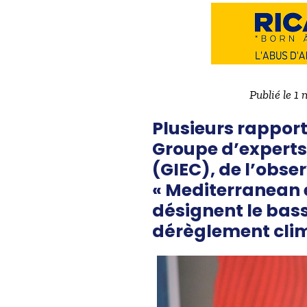
Publié le 1
Plusieurs rappor
Groupe d’experts
(GIEC), de l’obse
« Mediterranean 
désignent
le bas
dérèglement cli