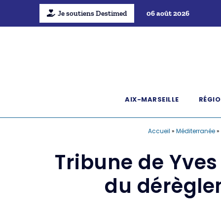
Je soutiens Destimed
06 août 2026
AIX-MARSEILLE
RÉGIO
Accueil
»
Méditerranée
»
Tribune de Yves
du dérègle