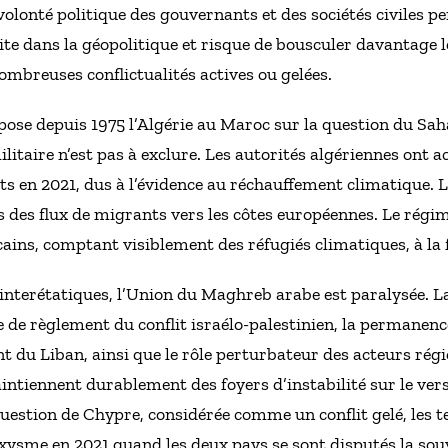
volonté politique des gouvernants et des sociétés civiles p
te dans la géopolitique et risque de bousculer davantage le
mbreuses conflictualités actives ou gelées.
pose depuis 1975 l’Algérie au Maroc sur la question du Sah
itaire n’est pas à exclure. Les autorités algériennes ont a
êts en 2021, dus à l’évidence au réchauffement climatique. 
des flux de migrants vers les côtes européennes. Le régim
cains, comptant visiblement des réfugiés climatiques, à la 
interétatiques, l’Union du Maghreb arabe est paralysée. L
e de règlement du conflit israélo-palestinien, la permanenc
nt du Liban, ainsi que le rôle perturbateur des acteurs rég
aintiennent durablement des foyers d’instabilité sur le vers
uestion de Chypre, considérée comme un conflit gelé, les te
xysme en 2021 quand les deux pays se sont disputés la souv