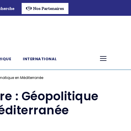
cherche
Nos Partenaires
RIQUE
INTERNATIONAL
imatique en Méditerranée
e : Géopolitique
éditerranée