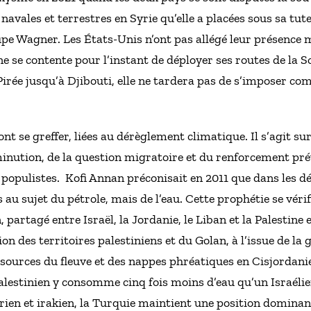
 navales et terrestres en Syrie qu’elle a placées sous sa tute
pe Wagner. Les États-Unis n’ont pas allégé leur présence m
ine se contente pour l’instant de déployer ses routes de la 
Pirée jusqu’à Djibouti, elle ne tardera pas de s’imposer c
ont se greffer, liées au dérèglement climatique. Il s’agit su
inution, de la question migratoire et du renforcement pré
 populistes. Kofi Annan préconisait en 2011 que dans les dé
 au sujet du pétrole, mais de l’eau. Cette prophétie se véri
 partagé entre Israël, la Jordanie, le Liban et la Palestine
on des territoires palestiniens et du Golan, à l’issue de la 
ources du fleuve et des nappes phréatiques en Cisjordanie,
Palestinien y consomme cinq fois moins d’eau qu’un Israélie
yrien et irakien, la Turquie maintient une position dominan