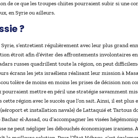
 de ce que les troupes chiites pourraient subir si une con
eux, en Syrie ou ailleurs.
ssie ?
 la Syrie, s’entretient régulièrement avec leur plus grand en
on étroit afin d’éviter des affrontements involontaires e
radars russes quadrillent toute la région, on peut difficile
urs écrans les jets israéliens réalisant leur mission à Masay
ou tolère de moins en moins les prises de décision non con
ux pourraient mettre en péril une stratégie savamment mise
cette région avec le succès que l’on sait. Ainsi, il est plus 
 (aéroport et installation navale) de Lattaquié et Tartous 
e Bachar el-Assad, ou d’accompagner les visées hégémoniqu
se ne peut négliger les débouchés économiques iraniens. A
ît la meilleure solution. Pour l’État Hébreu, c’est égaleme