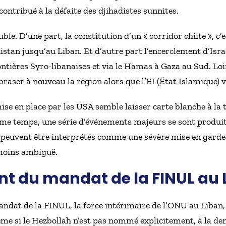
contribué à la défaite des djihadistes sunnites.
le. D’une part, la constitution d’un « corridor chiite », c’
anistan jusqu’au Liban. Et d’autre part l’encerclement d’Is
ontières Syro-libanaises et via le Hamas à Gaza au Sud. Loin
raser à nouveau la région alors que l’EI (État Islamique) v
mise en place par les USA semble laisser carte blanche à la th
même temps, une série d’événements majeurs se sont produi
 peuvent être interprétés comme une sévère mise en garde à
 moins ambiguë.
nt du mandat de la FINUL au 
mandat de la FINUL, la force intérimaire de l’ONU au Liban,
ême si le Hezbollah n’est pas nommé explicitement, à la de