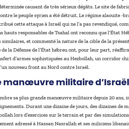
déterminée causant de très sérieux dégâts. Le site de fabric
ntre le peuple syrien a été détruit. Le régime alaouite -br
ibué cette attaque à Israël qui ne l’a pas revendiqué, co
ns hauts responsables de Tsahal ont reconnu que l’État Héb
similaires, et commenté la nature de la cible de la présen
 de la Défense de l’État hébreu ont, pour leur part, réaffir
ansfert d’armes sophistiquées au Hezbollah, un corridor chi
’un nouveau front au Nord contre Israël.
 manœuvre militaire d’Israël
ptembre sa plus grande manœuvre militaire depuis 20 ans, int
eignements. Durant une dizaine de jours, des dizaines de mi
ollah lors d’exercices sur le terrain et par des simulation
llement adressé à Hassan Nasrallah et ses miliciens libanais