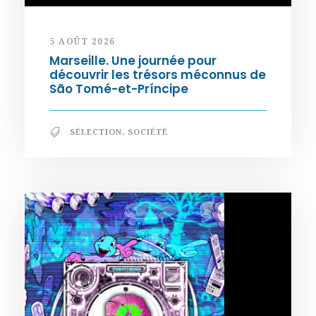
5 AOÛT 2026
Marseille. Une journée pour
découvrir les trésors méconnus de
São Tomé-et-Príncipe
SÉLECTION
,
SOCIÉTÉ