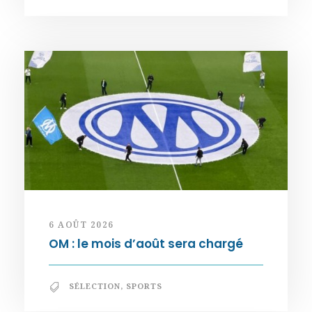
6 AOÛT 2026
OM : le mois d’août sera chargé
SÉLECTION
,
SPORTS